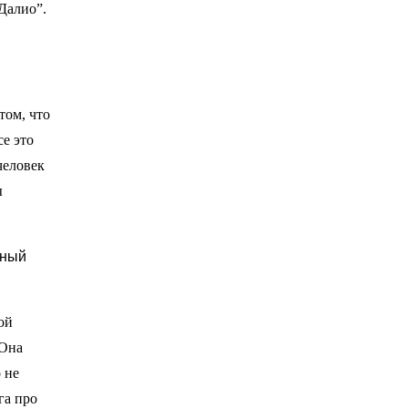
 Далио”.
том, что
се это
человек
ы
ьный
ой
 Она
 не
га про