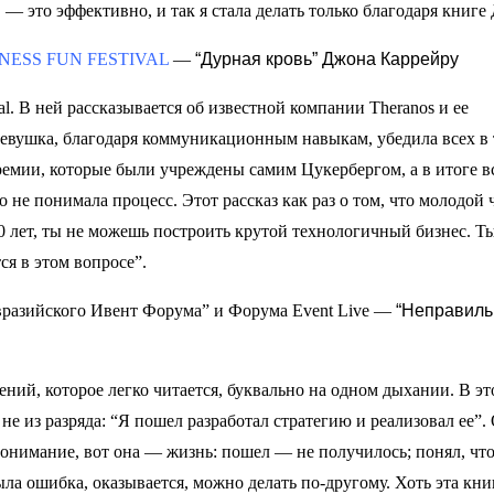
 — это эффективно, и так я стала делать только благодаря книге
INESS FUN FESTIVAL
—
“Дурная кровь” Джона Каррейру
al. В ней рассказывается об известной компании Theranos и ее
девушка, благодаря коммуникационным навыкам, убедила всех в 
ремии, которые были учреждены самим Цукербергом, а в итоге в
 не понимала процесс. Этот рассказ как раз о том, что молодой 
20 лет, ты не можешь построить крутой технологичный бизнес. Т
ся в этом вопросе”.
Евразийского Ивент Форума” и Форума Event Live —
“Неправил
ний, которое легко читается, буквально на одном дыхании. В эт
не из разряда: “Я пошел разработал стратегию и реализовал ее”.
понимание, вот она — жизнь: пошел — не получилось; понял, что
была ошибка, оказывается, можно делать по-другому. Хоть эта кни