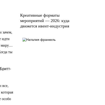
Креативные форматы
мероприятий — 2026: куда
движется ивент-индустрия
и зачем,
е идти
у, миру…
Когда ты
Бритт-
 все,
 которая
е особо