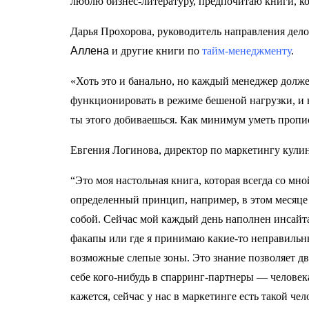
люблю бизнес-литературу, предпочитаю книги, ко
Дарья Прохорова, руководитель направления дел
Аллена
и другие книги по
тайм-менеджменту
.
«Хоть это и банально, но каждый менеджер долже
функционировать в режиме бешеной нагрузки, и в
ты этого добиваешься. Как минимум уметь прописы
Евгения Логинова, директор по маркетингу к
“Это моя настольная книга, которая всегда со мн
определенный принцип, например, в этом месяце 
собой. Сейчас мой каждый день наполнен инсайтам
факапы или где я принимаю какие-то неправильн
возможные слепые зоны. Это знание позволяет дв
себе кого-нибудь в спарринг-партнеры — человек
кажется, сейчас у нас в маркетинге есть такой че