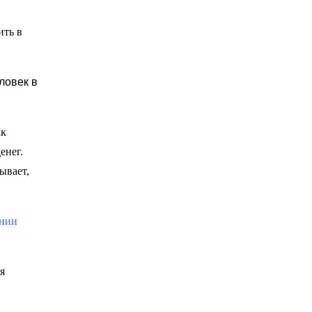
ить в
ловек в
ак
енег.
ывает,
ении
я