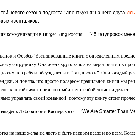
стей нового сезона подкаста “ИвентКухня” нашего друга
Иль
овых ивентщиков.
нних коммуникаций в Burger King Россия —
“45 татуировок мен
Иванов и Фербер” брендированные книги с определенным преди
ждому сотруднику. Она очень круто зашла на мероприятии в пр
 до сих пор ребята обсуждают эти “татуировки”. Они каждый ра
ленджи. Я поняла, что просто подарком правильной книги мы р
ешь в инсайт аудитории, она забирает с собой читает и делает —
льно управлять своей командой, поэтому эту книгу стоит прочес
ct manager в Лаборатории Касперского —
“We Are Smarter Than M
отря на наше желание якать и быть первым везде и во всем. Когд