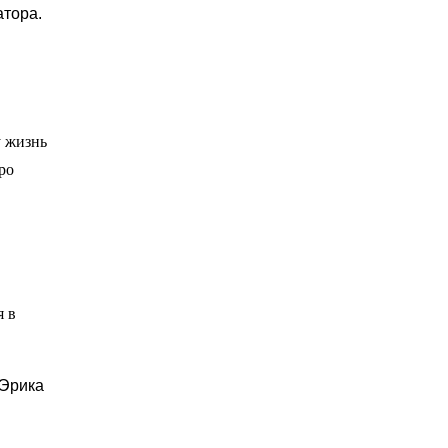
тора.
у жизнь
ро
я в
 Эрика