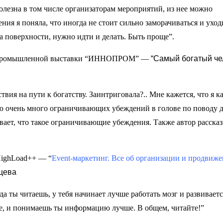
полезна в том числе организаторам мероприятий, из нее можно
ия я поняла, что иногда не стоит сильно заморачиваться и уход
а поверхности, нужно идти и делать. Быть проще”.
й промышленной выставки “ИННОПРОМ” —
“Самый богатый че
твия на пути к богатству. Заинтриговала?.. Мне кажется, что я к
мею очень много ограничивающих убеждений в голове по поводу д
вает, что такое ограничивающие убеждения. Также автор рассказ
HighLoad++ — “
Event-маркетинг. Все об организации и продвиж
цева
да ты читаешь, у тебя начинает лучше работать мозг и развиваетс
е, и понимаешь ты информацию лучше. В общем, читайте!”