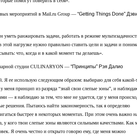
торые помогут поверить в себя».
овых мероприятий в Mail.ru Group —
“Getting Things Done” Дэв
н уметь ранжировать задачи, работать в режиме мультизадачност
 этой нагрузке нужно правильно ставить цели и задачи и понима
вать: что, когда и в какой момент ты делаешь».
улинарной студии CULINARYON —
“Принципы” Рэя Далио
ой. Я ее использую следующим образом: выбираю для себя какой-
у меня принцип из разряда “знай свои слепые зоны”, и наблюда
и — я наблюдаю за тем, что мне не удается, где у меня происхо
ые решения. Пытаюсь найти закономерность, так я определяю
игаться быстрее в некоторых моментах. При этом очень важно н
а, у кого твои слепые зоны являются сильными качествами. Как 
ловек. Я очень честно и открыто говорю ему, где меня можно