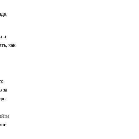
ида
и и
ть, как
то
ю за
дят
айти
мне