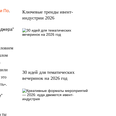
и По
.
Ключевые тренды ивент-
индустрии 2026
еджера”
словием
ошлом
з
ешили
30 идей для тематических
 это
вечеринок на 2026 год
ть».
e”
а ты