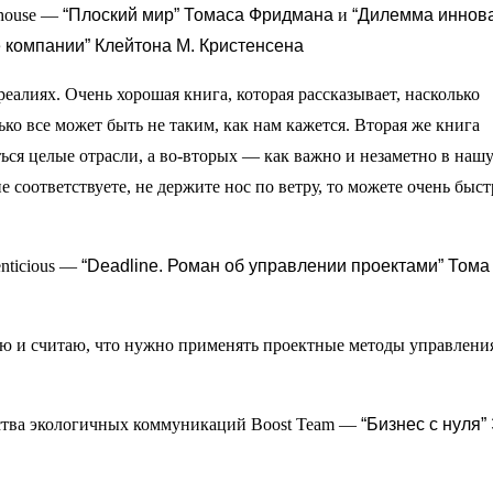
thouse —
“Плоский мир” Томаса Фридмана
и
“Дилемма иннова
е компании” Клейтона М. Кристенсена
еалиях. Очень хорошая книга, которая рассказывает, насколько
ько все может быть не таким, как нам кажется. Вторая же книга
ться целые отрасли, а во-вторых — как важно и незаметно в наш
соответствуете, не держите нос по ветру, то можете очень быст
nticious —
“Deadline. Роман об управлении проектами” Тома
плю и считаю, что нужно применять проектные методы управлени
ства экологичных коммуникаций Boost Team —
“Бизнес с нуля”