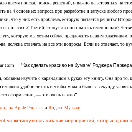
ало время поиска, поиска решений, и важно не затеряться на это
ть на 4 основных вопроса при разработке и запуске любого прое
ики, что у них есть проблема, которую пытается решить? Второй
его заплатить? Третий: станут ли они платить именно нам? Четв
угу, которую мы хотим сейчас предложить нашим заказчикам, 
ова, должна отвечать на все эти вопросы. Если не отвечает, то н
sar Сom —
“Как сделать красиво на бумаге” Роджера Паркера
 обязаны изучить с карандашом в руках эту книгу. Она про то, 
ксимально удобно читать и чтобы можно было за секунду уловить
 его оформлении, — это очень важно”.
кте
,
на Apple Podcasts
и
Яндекс.Музыке
.
vent-маркетингу и организации мероприятий, которые долже