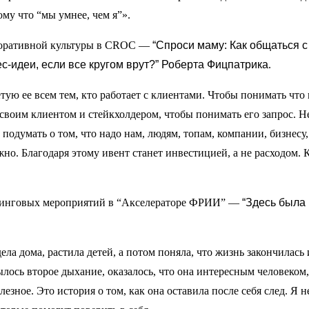
ому что “мы умнее, чем я”».
рпоративной культуры в CROC —
“Спроси маму: Как общаться с
с-идеи, если все кругом врут?” Роберта Фицпатрика
.
тую ее всем тем, кто работает с клиентами. Чтобы понимать что 
о своим клиентом и стейкхолдером, чтобы понимать его запрос. Н
а подумать о том, что надо нам, людям, топам, компании, бизнес
жно. Благодаря этому ивент станет инвестицией, а не расходом. 
етинговых мероприятий в “Акселераторе ФРИИ” —
“Здесь была 
ла дома, растила детей, а потом поняла, что жизнь закончилась и
ылось второе дыхание, оказалось, что она интересным человеком,
лезное. Это история о том, как она оставила после себя след. Я н