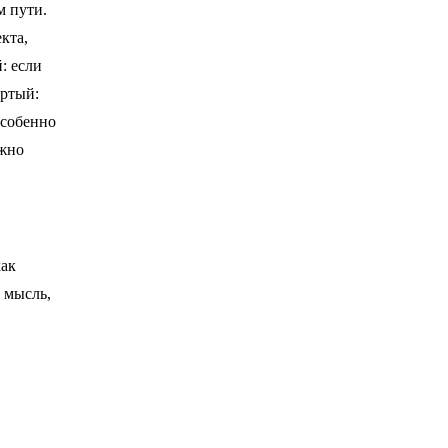
м пути.
кта,
: если
ертый:
особенно
ужно
как
 мысль,
н