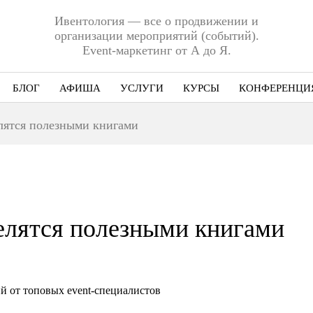
Ивентология — все о продвижении и
организации мероприятий (событий).
Event-маркетинг от А до Я.
БЛОГ
АФИША
УСЛУГИ
КУРСЫ
КОНФЕРЕНЦИ
Ниша
лятся полезными книгами
Этап
Формат
Еще
елятся полезными книгами