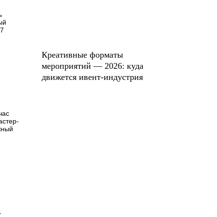
ь
ый
17
Креативные форматы
мероприятий — 2026: куда
движется ивент-индустрия
час
астер-
жный
-