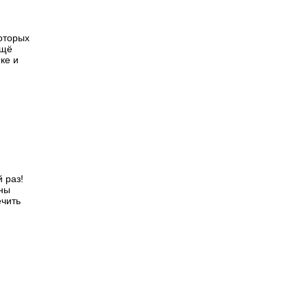
которых
ещё
ке и
 раз!
ны
ечить