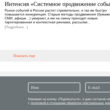
Интенсив «Системное продвижение соб
Рынок событий в России растет стремительно, и так же быстро
повышается конкуренция. Старые методы продвижения (бумаж
СМИ, афиши…) умирают, и им на смену приходят новые:
таргетированная и контекстная реклама, рассылки…
[Подробнее...]
Показать еще
Нажимая на кнопку «Подписаться», я даю согласие н
с
политикой в отношении обработки персональных да