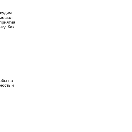
бсудим
смешал
приятия
ку. Как
тобы на
ность и