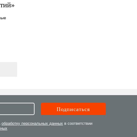
ытий»
ные
а
обработку персональных данных
в соответствии
нных