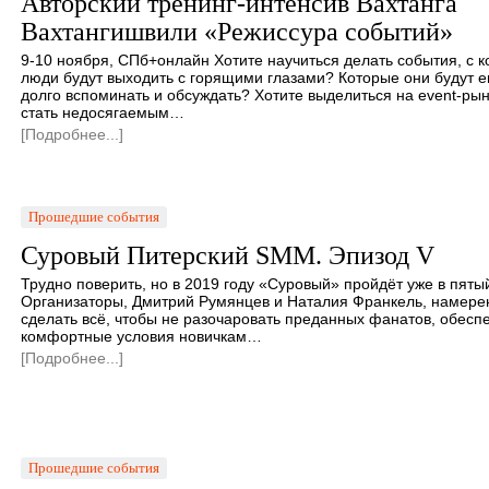
Авторский тренинг-интенсив Вахтанга
Вахтангишвили «Режиссура событий»
9-10 ноября, СПб+онлайн Хотите научиться делать события, с 
люди будут выходить с горящими глазами? Которые они будут 
долго вспоминать и обсуждать? Хотите выделиться на event-рын
стать недосягаемым…
[Подробнее...]
Прошедшие события
Суровый Питерский SMM. Эпизод V
Трудно поверить, но в 2019 году «Суровый» пройдёт уже в пятый
Организаторы, Дмитрий Румянцев и Наталия Франкель, намере
сделать всё, чтобы не разочаровать преданных фанатов, обесп
комфортные условия новичкам…
[Подробнее...]
Прошедшие события