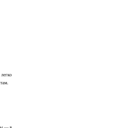
 легко
там.
ты — в