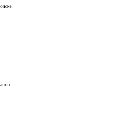
оиске.
ванно