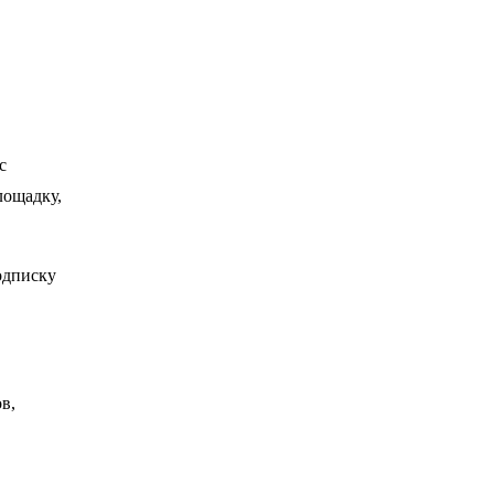
с
лощадку,
одписку
в,