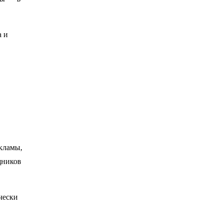
а и
екламы,
щников
чески