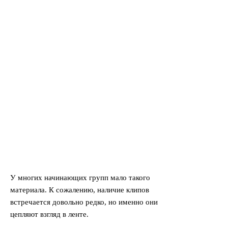
Снимок экрана 2022
09 30 в 14.24.01
стар1
стар
старкиллерс
Unnamed
У многих начинающих групп мало такого
материала. К сожалению, наличие клипов
встречается довольно редко, но именно они
цепляют взгляд в ленте.