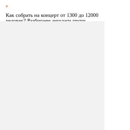
Как собрать на концерт от 1300 до 12000
человек? Разбираем аншлаги групп
«АлоэВера», «ДДТ», «Би-2» и
фестиваля «Чартова Дюжина»
ПОДПИШИТЕСЬ НА
РАССЫЛКУ