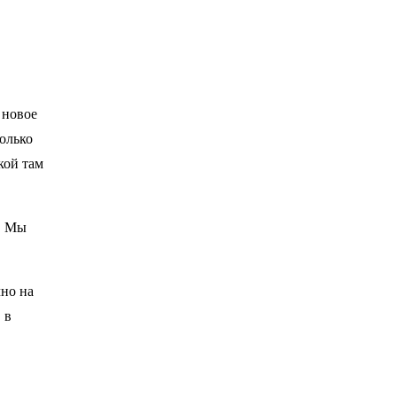
 новое
только
кой там
. Мы
чно на
 в