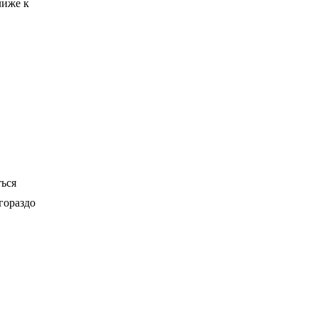
лиже к
ться
гораздо