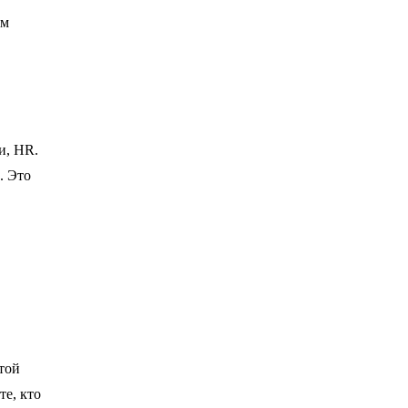
ям
и, HR.
. Это
той
те, кто