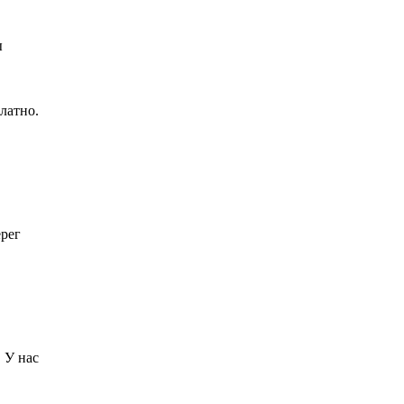
ы
латно.
ерег
 У нас