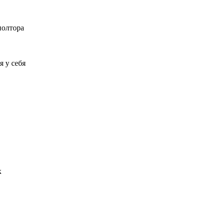
полтора
я у себя
к