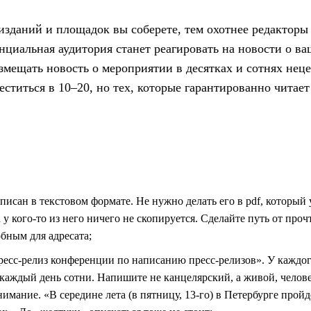
изданий и площадок вы соберете, тем охотнее редакторы
нциальная аудитория станет реагировать на новости о в
азмещать новость о мероприятии в десятках и сотнях нец
ститься в 10–20, но тех, которые гарантированно читает
исан в текстовом формате. Не нужно делать его в pdf, который 
 а у кого-то из него ничего не скопируется. Сделайте путь от проч
бным для адресата;
ресс-релиз конференции по написанию пресс-релизов». У каждо
 каждый день сотни. Напишите не канцелярский, а живой, челов
имание. «В середине лета (в пятницу, 13-го) в Петербурге пройд