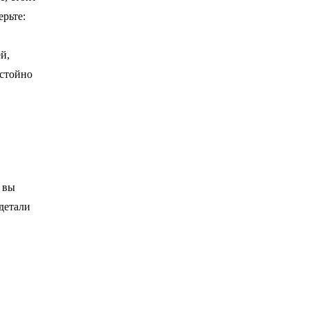
ерьте:
й,
остойно
 вы
 детали