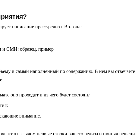
приятия?
ирует написание пресс-релиза. Вот она:
бъему и самый наполненный по содержанию. В нем вы отвечаете
:
ате оно проходит и из чего будет состоять;
тия;
лекающие внимание.
р охватил взглядом первые строки вашего релиза и принял решени