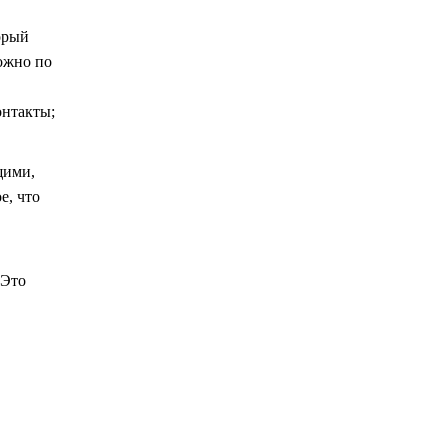
орый
ожно по
онтакты;
щими,
е, что
 Это