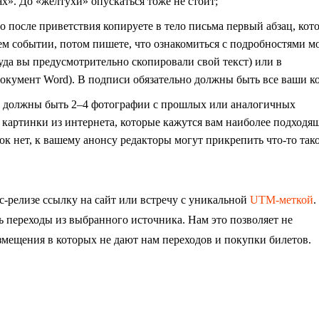
х». До «желтухи» опускаться тоже не стоит;
то после приветствия копируете в тело письма первый абзац, кот
м событии, потом пишете, что ознакомиться с подробностями м
куда вы предусмотрительно скопировали свой текст) или в
кумент Word). В подписи обязательно должны быть все ваши к
и должны быть 2–4 фотографии с прошлых или аналогичных
 картинки из интернета, которые кажутся вам наиболее подходя
к нет, к вашему анонсу редакторы могут прикрепить что-то тако
-релизе ссылку на сайт или встречу с уникальной
UTM-меткой
.
 переходы из выбранного источника. Нам это позволяет не
азмещения в которых не дают нам переходов и покупки билетов.