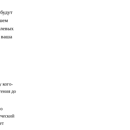
 будут
ашем
елевых
 ваша
у кого-
тения до
го
еческий
ет