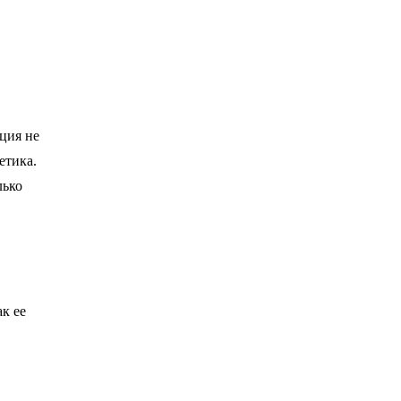
ция не
етика.
лько
ак ее