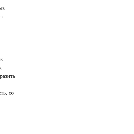
зыв
из
ак
к
тразить
ть, со