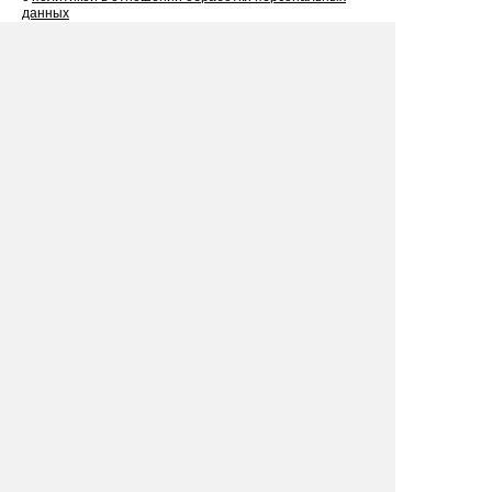
данных
Рекомендуем
посмотреть
Как правильно давать скидки на билеты
по промокодам