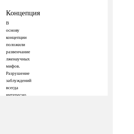
Концепция
В
основу
концепции
положили
развенчание
лженаучных
мифов.
Разрушение
заблуждений
всегда
интересно.
Кроме
того,
здесь
уже
заложен