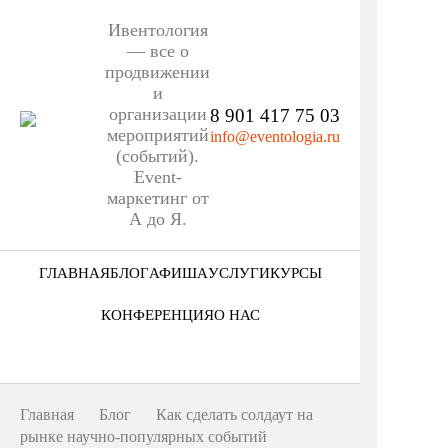
Ивентология
— все о
продвижении
и
организации
8 901 417 75 03
мероприятий
info@eventologia.ru
(событий).
Event-
маркетинг от
А до Я.
ГЛАВНАЯ
БЛОГ
АФИША
УСЛУГИ
КУРСЫ
Ниша
КОНФЕРЕНЦИЯ
О НАС
Этап
Кто мы
Формат
Портфолио
Главная
Блог
Как сделать солдаут на
Еще
рынке научно-популярных событий