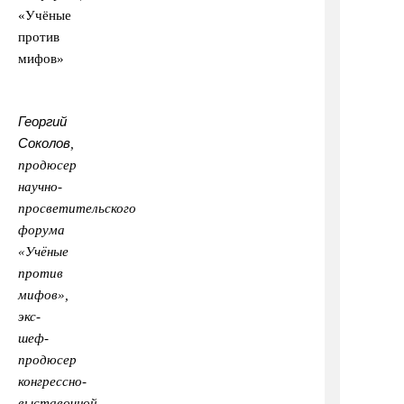
Георгий
Соколов
,
продюсер
научно-
просветительского
форума
«Учёные
против
мифов»,
экс-
шеф-
продюсер
конгрессно-
выставочной