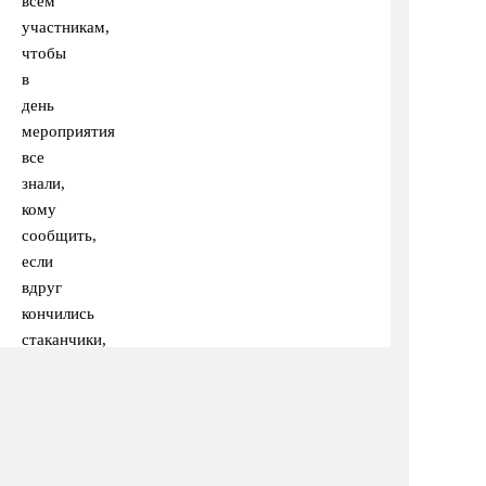
всем
участникам,
чтобы
в
день
мероприятия
все
знали,
кому
сообщить,
если
вдруг
кончились
стаканчики,
и не
дергали
с
этими
мелкими