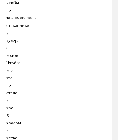
чтобы
не
заканчивались
стаканчики
у
кулера
с
водой.
Чтобы
все
это
не
стало
в
час
Х
хаосом
и
четко