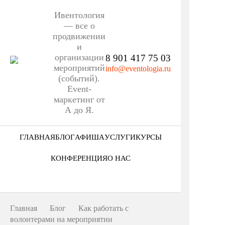
Ивентология
— все о
продвижении
и
организации
8 901 417 75 03
мероприятий
info@eventologia.ru
(событий).
Event-
маркетинг от
А до Я.
ГЛАВНАЯ
БЛОГ
АФИША
УСЛУГИ
КУРСЫ
Ниша
КОНФЕРЕНЦИЯ
О НАС
Этап
Кто мы
Формат
Портфолио
Главная
Блог
Как работать с
Еще
волонтерами на мероприятии