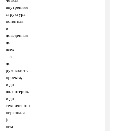
четкая
внутренняя
структура,
понятная
и
доведенная
до
всех
– и
до
руководства
проекта,
и до
волонтеров,
и до
технического
персонала
(о
нем