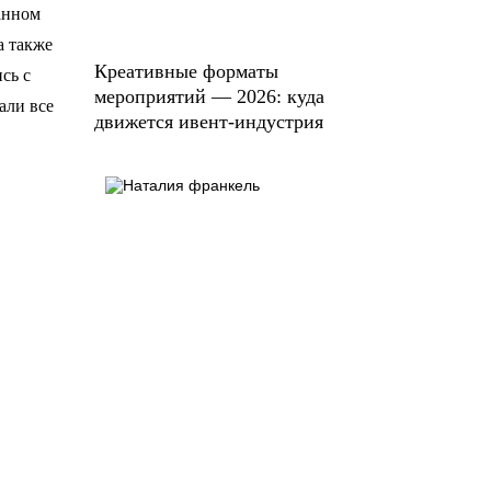
анном
а также
Креативные форматы
сь с
мероприятий — 2026: куда
али все
движется ивент-индустрия