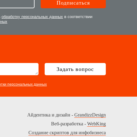
а
обработку персональных данных
в соответствии
нных
Задать вопрос
отки персональных данных
Айдентика и дизайн -
GrandizzDesign
Веб-разработка -
WebKing
Создание скриптов для инфобизнеса