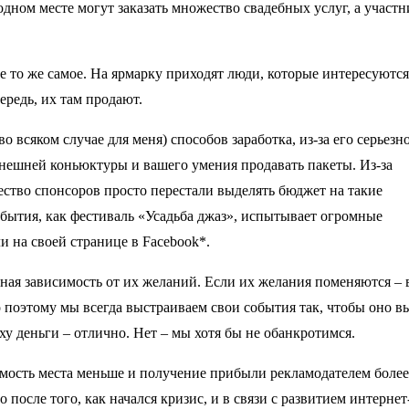
одном месте могут заказать множество свадебных услуг, а участ
е то же самое. На ярмарку приходят люди, которые интересуются
ередь, их там продают.
 всяком случае для меня) способов заработка, из-за его серьезн
внешней коньюктуры и вашего умения продавать пакеты. Из-за
ство спонсоров просто перестали выделять бюджет на такие
обытия, как фестиваль «Усадьба джаз», испытывает огромные
и на своей странице в Facebook*.
лная зависимость от их желаний. Если их желания поменяются –
о поэтому мы всегда выстраиваем свои события так, чтобы оно 
ху деньги – отлично. Нет – мы хотя бы не обанкротимся.
имость места меньше и получение прибыли рекламодателем более
после того, как начался кризис, и в связи с развитием интернет