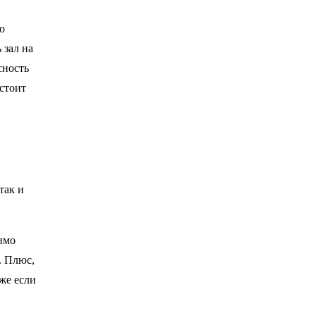
о
 зал на
сность
 стоит
так и
имо
. Плюс,
же если