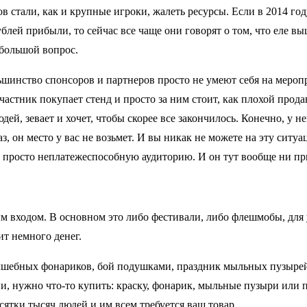
 стали, как и крупные игроки, жалеть ресурсы. Если в 2014 год
лей прибыли, то сейчас все чаще они говорят о том, что еле в
 большой вопрос.
ьшинство спонсоров и партнеров просто не умеют себя на мероп
астник покупает стенд и просто за ним стоит, как плохой прода
й, зевает и хочет, чтобы скорее все закончилось. Конечно, у не
з, он место у вас не возьмет. И вы никак не можете на эту ситу
у просто неплатежеспособную аудиторию. И он тут вообще ни пр
м входом. В основном это либо фестивали, либо флешмобы, для 
ит немного денег.
лшебных фонариков, бой подушками, праздник мыльных пузырей
ии, нужно что-то купить: краску, фонарик, мыльные пузыри или 
сятки тысяч людей и им всем требуется ваш товар.