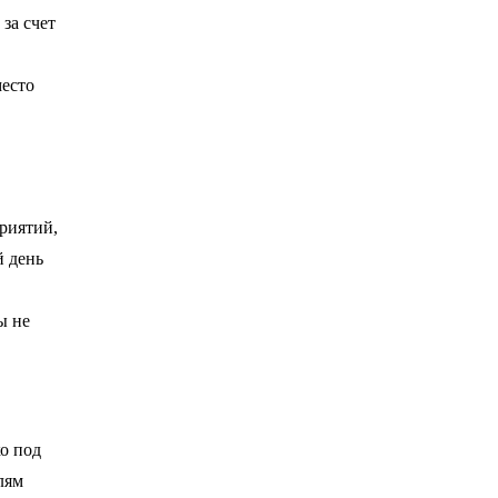
за счет
место
приятий,
й день
ы не
ко под
лям