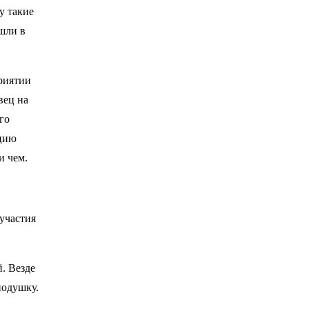
у такие
ышли в
риятии
вец на
го
ацию
и чем.
участия
. Везде
подушку.