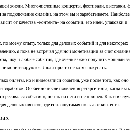
нашей жизни. Многочисленные концерты, фестивали, выставки, 
и за подключение онлайн), на этом вы и зарабатываете. Наиболее
исит от качества «контента» на событии, его идеи, упаковки и
, по моему опыту, только для деловых событий и для некоторых
жалению, я пока не встречал удачной монетизации за счет онлайна
ты, шоу и любые события, где очень важно получить мощный за
не монетизируются. Люди просто не хотят покупать.
лько билеты, но и видеозаписи события, уже после того, как оно
 заработок. Особенно после появления ретаргетинга, когда вы 
тересовался событием, но так на него и не пришел. Как и в случ
для деловых ивентов, где есть ощутимая польза от контента.
рах