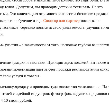
ходом, чтобы собрать максимальное количество аудитории. В эт
модателям. Допустим, мы проводим детский фестиваль. На это
тьми. Это клиенты для огромного количества бизнесов: продажа
хологи и обучение и т. д.
Спонсор или партнер
может ваше
участников, серьезно повысить свою узнаваемость, улучшить и
и.
» участия – в зависимости от того, насколько глубоко ваш парт
личные ярмарки и выставки. Принцип здесь похожий, вы также п
основная монетизация идет за счет продажи рекламодателям конк
ют свои услуги и товары.
ыставку-ярмарку и приводим туда множество молодоженов. На 
ителей свадебной индустрии: фотографов, ведущих, продавцов 
 4-10 тысяч рублей.