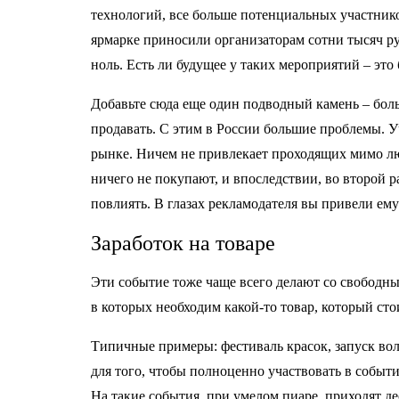
технологий, все больше потенциальных участников
ярмарке приносили организаторам сотни тысяч руб
ноль. Есть ли будущее у таких мероприятий – это
Добавьте сюда еще один подводный камень – бол
продавать. С этим в России большие проблемы. Уч
рынке. Ничем не привлекает проходящих мимо люде
ничего не покупают, и впоследствии, во второй ра
повлиять. В глазах рекламодателя вы привели ем
Заработок на товаре
Эти событие тоже чаще всего делают со свободны
в которых необходим какой-то товар, который сто
Типичные примеры: фестиваль красок, запуск во
для того, чтобы полноценно участвовать в событ
На такие события, при умелом пиаре, приходят де