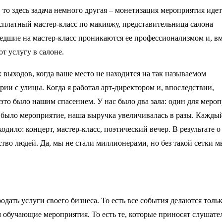
 то здесь задача немного другая – монетизация мероприятия идет 
сплатный мастер-класс по макияжу, представительница салона
ишедшие на мастер-класс проникаются ее профессионализмом и, в
ют услугу в салоне.
х выходов, когда ваше место не находится на так называемом
рии с улицы. Когда я работал арт-директором и, впоследствии,
это было нашим спасением. У нас было два зала: один для меро
ас было мероприятие, наша выручка увеличивалась в разы. Кажды
ходило: концерт, мастер-класс, поэтический вечер. В результате о
тво людей. Да, мы не стали миллионерами, но без такой сетки м
дать услуги своего бизнеса. То есть все события делаются толь
м обучающие мероприятия. То есть те, которые приносят слушате