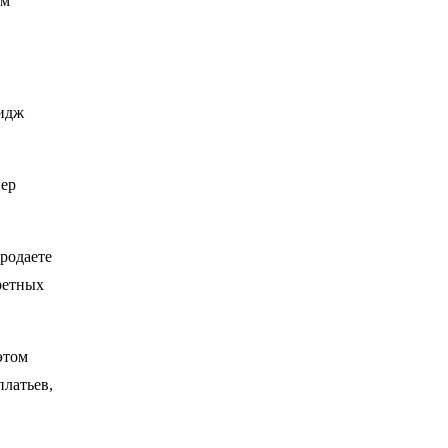
ом
мидж
нер
родаете
ретных
этом
платьев,