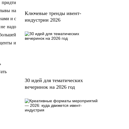
и придти
плывы на
Ключевые тренды ивент-
нами и с
индустрии 2026
 не надо
 большей
кценты и
ь
тать
30 идей для тематических
вечеринок на 2026 год