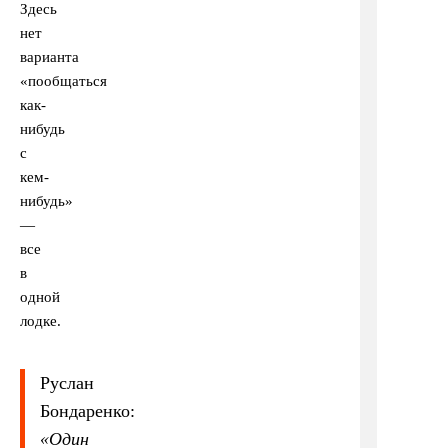
Здесь
нет
варианта
«пообщаться
как-
нибудь
с
кем-
нибудь»
—
все
в
одной
лодке.
Руслан
Бондаренко:
«
Один