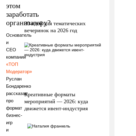
этом
заработать
организатору?
30 идей для тематических
вечеринок на 2026 год
Основатель
и
СЕО
компании
«ТOП
Модератор»
Руслан
Бондаренко
рассказал
Креативные форматы
про
мероприятий — 2026: куда
движется ивент-индустрия
формат
бизнес-
игр
и