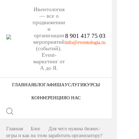
Ивентология
— все о
продвижении
и
организации
8 901 417 75 03
мероприятий
info@eventologia.ru
(событий).
Event-
маркетинг от
А до Я.
ГЛАВНАЯ
БЛОГ
АФИША
УСЛУГИ
КУРСЫ
Ниша
КОНФЕРЕНЦИЯ
О НАС
Этап
Кто мы
Формат
Портфолио
Главная
Блог
Для чего нужны бизнес-
Еще
игры и как на этом заработать организатору?