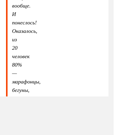
вообще.
И
понеслось!
Оказалось,
из
20
человек
80%
—
марафонцы,
бегуны,
60%
—
ЗОЖники,
30%
—