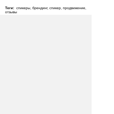
Теги:
спикеры
,
брендинг
,
спикер
,
продвижение
,
отзывы
Понравился материал? Поделитесь им с
друзьями в соцсетях!