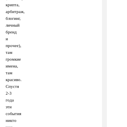
крипта,
арбитраж,
блогинг,
личный
бренд
и
прочее),
там
громкие
имена,
там
красиво.
Спустя
2-3
года
эти
события
никто