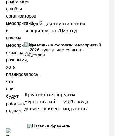
разбираем
ошибки
организаторов
30 идей для тематических
мероприятий
вечеринок на 2026 год
и
почему
мероприятия
оказываются
разовыми,
хотя
планировалось,
что
они
Креативные форматы
будут
мероприятий — 2026: куда
работать
движется ивент-индустрия
годами.