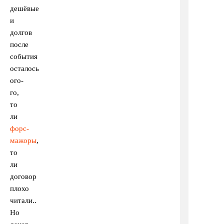
дешёвые
и
долгов
после
события
осталось
ого-
го,
то
ли
форс-
мажоры
,
то
ли
договор
плохо
читали..
Но