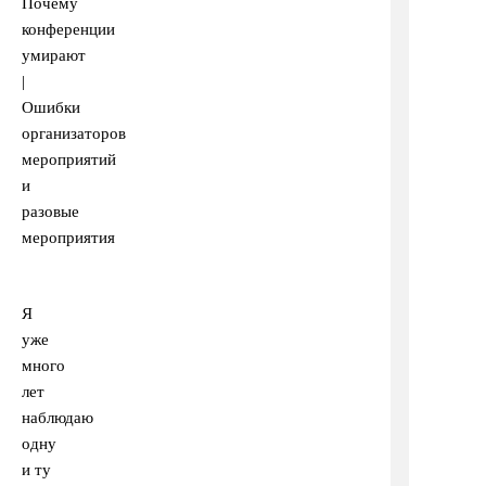
Я
уже
много
лет
наблюдаю
одну
и ту