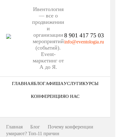
Ивентология
— все о
продвижении
и
организации
8 901 417 75 03
мероприятий
info@eventologia.ru
(событий).
Event-
маркетинг от
А до Я.
ГЛАВНАЯ
БЛОГ
АФИША
УСЛУГИ
КУРСЫ
Ниша
КОНФЕРЕНЦИЯ
О НАС
Этап
Кто мы
Формат
Портфолио
Главная
Блог
Почему конференции
Еще
умирают? Топ-11 причин