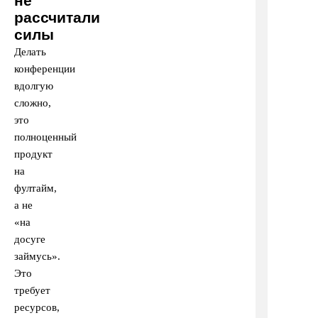
не
рассчитали
силы
Делать
конференции
вдолгую
сложно,
это
полноценный
продукт
на
фултайм,
а не
«на
досуге
займусь».
Это
требует
ресурсов,