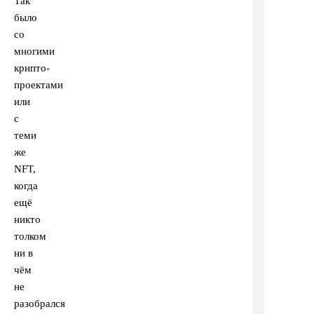
Так
было
со
многими
крипто-
проектами
или
с
теми
же
NFT,
когда
ещё
никто
толком
ни в
чём
не
разобрался