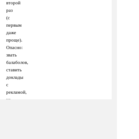
второй
раз
(с
первым
даже
проще).
Опасно:
звать
балаболов,
ставить
доклады
с
рекламой,
не
контролировать
презентации,
звать
тех,
кто