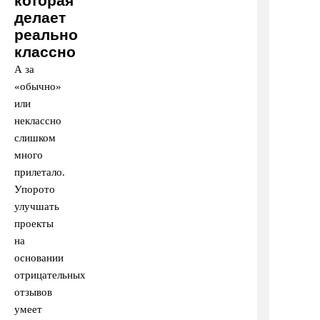
которая
делает
реально
классно
А за
«обычно»
или
неклассно
слишком
много
прилетало.
Упорото
улучшать
проекты
на
основании
отрицательных
отзывов
умеет