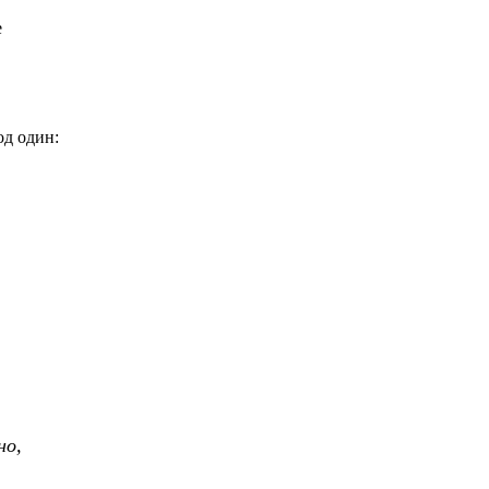
е
од один:
но,