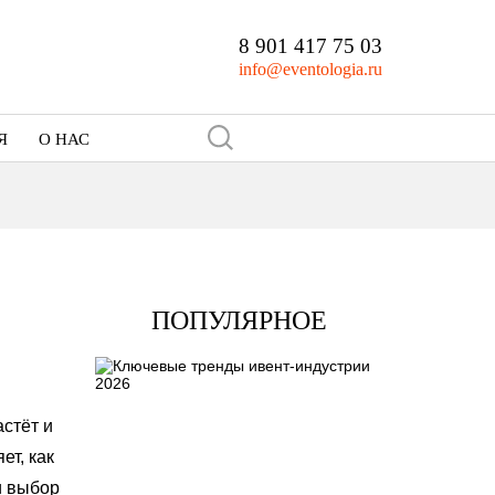
8 901 417 75 03
info@eventologia.ru
Я
О НАС
Кто мы
Портфолио
ПОПУЛЯРНОЕ
стёт и
ет, как
и выбор