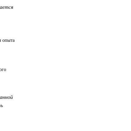
жается
и опыта
ого
танной
ть