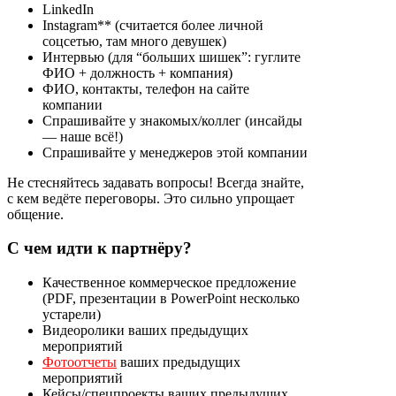
LinkedIn
Instagram** (считается более личной
соцсетью, там много девушек)
Интервью (для “больших шишек”: гуглите
ФИО + должность + компания)
ФИО, контакты, телефон на сайте
компании
Спрашивайте у знакомых/коллег (инсайды
— наше всё!)
Спрашивайте у менеджеров этой компании
Не стесняйтесь задавать вопросы! Всегда знайте,
с кем ведёте переговоры. Это сильно упрощает
общение.
С чем идти к партнёру?
Качественное коммерческое предложение
(PDF, презентации в PowerPoint несколько
устарели)
Видеоролики ваших предыдущих
мероприятий
Фотоотчеты
ваших предыдущих
мероприятий
Кейсы/спецпроекты ваших предыдущих