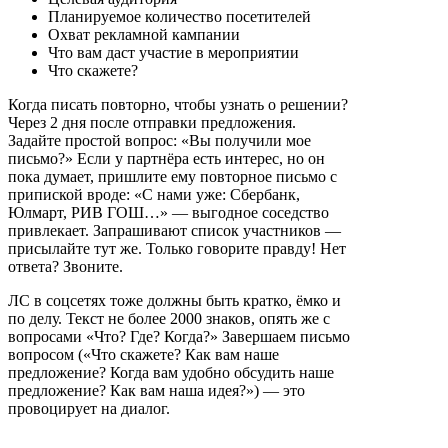
Планируемое количество посетителей
Охват рекламной кампании
Что вам даст участие в мероприятии
Что скажете?
Когда писать повторно, чтобы узнать о решении?
Через 2 дня после отправки предложения.
Задайте простой вопрос: «Вы получили мое
письмо?» Если у партнёра есть интерес, но он
пока думает, пришлите ему повторное письмо с
припиской вроде: «С нами уже: Сбербанк,
Юлмарт, РИВ ГОШ…» — выгодное соседство
привлекает. Запрашивают список участников —
присылайте тут же. Только говорите правду! Нет
ответа? Звоните.
ЛС в соцсетях тоже должны быть кратко, ёмко и
по делу. Текст не более 2000 знаков, опять же с
вопросами «Что? Где? Когда?» Завершаем письмо
вопросом («Что скажете? Как вам наше
предложение? Когда вам удобно обсудить наше
предложение? Как вам наша идея?») — это
провоцирует на диалог.