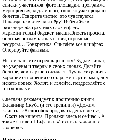
списки участников, фото площадки, программа
мероприятия, хедлайнеры, сколько уже продано
билетов. Говорите честно, это чувствуется.
Никогда не врите партнёру! Избегайте в
разговоре абстрактных слов и фраз:
маркетинговый бюджет, масштабность проекта,
большая рекламная кампания, огромные
ресурсы… Конкретика. Считайте все в цифрах.
Оперируйте фактами.
Не заискивайте перед партнером! Будьте гибки,
но уверены и тверды в своих словах. Делайте
больше, чем партнер ожидает. Лучше сохранить
хорошие отношения со старыми партнёрами, чем
искать новых. Хольте и лелейте, поздравляйте с
праздниками…
Светлана рекомендует к прочтению книги
Владимир Якуба (и его тренинги) «Дожим
клиента: 28 способов продавать день в день»,
«Охота на клиента. Продажи здесь и сейчас». А
также Стивен Шиффман «Техники холодных
звонков».
Работа с партнёром