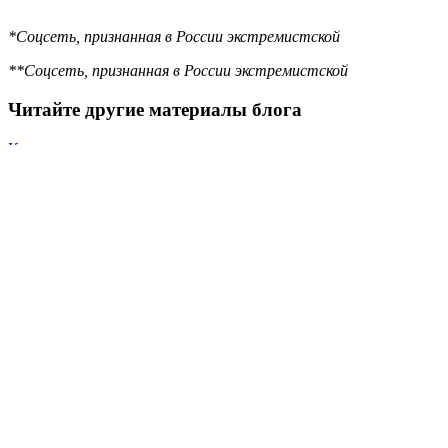
*Соцсеть, признанная в России экстремистской
**Соцсеть, признанная в России экстремистской
Читайте другие материалы блога
Как задать правильные вопросы спонсору
мероприятия во время первой беседы
Как составить коммерческое предложение для
партнеров и спонсоров
Интеграция партнеров, спонсоров, брендов в
мероприятие
Теги:
партнеры
,
ивент-менеджмент
Понравился материал? Поделитесь им с друзьями
в соцсетях!
Задайте вопрос команде!
Принимаем ваши вопросы об ивентах и
публикуем ответы от специалистов
«Ивентологии»