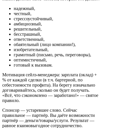
надежный,
честный,
стрессоустойчивый,
амбициозный,
решительный,
бесстрашный,
ответственный,
обаятельный (лицо компании!),
изобретательный,
грамотный (письмо, речь, переговоры),
оптимистичный,
готовый к вызовам.
Мотивация сейлз-менеджера: зарплата (оклад) +
% от каждой сделки (в т.ч. бартерной, по
себестоимости профита). На берегу изначально
договаривайтесь, сколько он будет получать.
«Всё, что сэкономлено
—
заработано!»
—
святое
правило.
Спонсор
—
устаревшее слово. Сейчас
правильное
—
партнёр. Вы даёте возможности
партнёр
—
деньги/товары/услуги. Результат
—
равное взаимовыгодное сотрудничество.