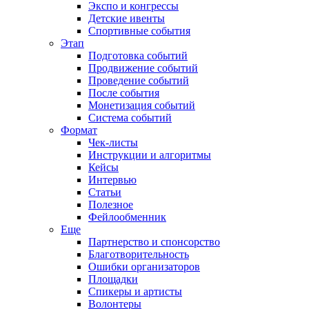
Экспо и конгрессы
Детские ивенты
Спортивные события
Этап
Подготовка событий
Продвижение событий
Проведение событий
После события
Монетизация событий
Система событий
Формат
Чек-листы
Инструкции и алгоритмы
Кейсы
Интервью
Статьи
Полезное
Фейлообменник
Еще
Партнерство и спонсорство
Благотворительность
Ошибки организаторов
Площадки
Спикеры и артисты
Волонтеры