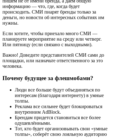
пишем не от имени бренда, а даём общую
информацию — что, где, когда будет
происходить. СМИ пиарят бренды только за
деньги, но новости об интересных событиях им
нужны.
Если хотите, чтобы приехало много СМИ —
планируете мероприятие на среду или четверг.
Или пятницу (если связано с выходными).
Важно! Доведите представителей СМИ сами до
площадки, или назначьте ответственного за это
человека.
Почему будущее за флешмобами?
Люди все больше будут объединяться по
интересам (благодаря интернету) в умные
толпы.
Реклама все сильнее будет блокироваться
внутренним AdBlock.
Брендам придется становиться все более
одушевлёнными.
Тот, кто будет организовывать свои «умные
толпы», соберёт свою лояльную аудиторию