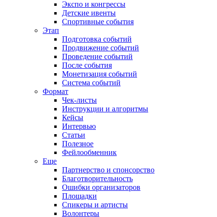
Экспо и конгрессы
Детские ивенты
Спортивные события
Этап
Подготовка событий
Продвижение событий
Проведение событий
После события
Монетизация событий
Система событий
Формат
Чек-листы
Инструкции и алгоритмы
Кейсы
Интервью
Статьи
Полезное
Фейлообменник
Еще
Партнерство и спонсорство
Благотворительность
Ошибки организаторов
Площадки
Спикеры и артисты
Волонтеры