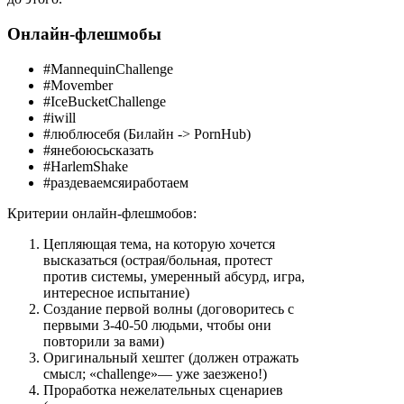
Онлайн-флешмобы
#MannequinChallenge
#Movember
#IceBucketChallenge
#iwill
#люблюсебя (Билайн -> PornHub)
#янебоюсьсказать
#HarlemShake
#раздеваемсяиработаем
Критерии онлайн-флешмобов:
Цепляющая тема, на которую хочется
высказаться (острая/больная, протест
против системы, умеренный абсурд, игра,
интересное испытание)
Создание первой волны (договоритесь с
первыми 3-40-50 людьми, чтобы они
повторили за вами)
Оригинальный хештег (должен отражать
смысл; «сhallenge»— уже заезжено!)
Проработка нежелательных сценариев