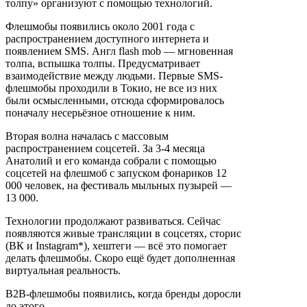
толпу» организуют с помощью технологий.
Флешмобы появились около 2001 года с
распространением доступного
интернета и
появлением SMS. Англ flash mob — мгновенная
толпа, вспышка толпы. Предусматривает
взаимодействие между людьми. Первые SMS-
флешмобы проходили в Токио, не все из них
были осмысленными, отсюда сформировалось
поначалу несерьёзное отношение к ним.
Вторая волна началась с массовым
распространением соцсетей. За 3-4 месяца
Анатолий и его команда собрали с помощью
соцсетей на флешмоб с запуском фонариков 12
000 человек, на фестиваль мыльных пузырей —
13 000.
Технологии продолжают развиваться. Сейчас
появляются живые трансляции в соцсетях, сторис
(ВК и Instagram*), хештеги — всё это помогает
делать флешмобы. Скоро ещё будет дополненная
виртуальная реальность.
B2B-флешмобы появились, когда бренды доросли
до этого.