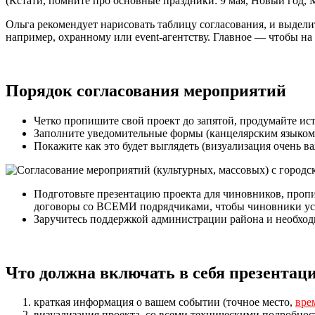
(Кстати, помните про основные праздники: 9 мая, Новый год, М
Ольга рекомендует нарисовать таблицу согласования, и выдели
например, охранному или event-агентству. Главное
—
чтобы на 
Порядок согласования мероприятий
Четко пропишите свой проект до запятой, продумайте ис
Заполните уведомительные формы (канцелярским языком
Покажите как это будет выглядеть (визуализация очень в
Подготовьте презентацию проекта для чиновников, проп
договоры со ВСЕМИ подрядчиками, чтобы чиновники ус
Заручитесь поддержкой администрации района и необходи
Что должна включать в себя презентац
краткая информация о вашем событии (точное место,
вре
визуализация проекта, со всеми техническими подробнос