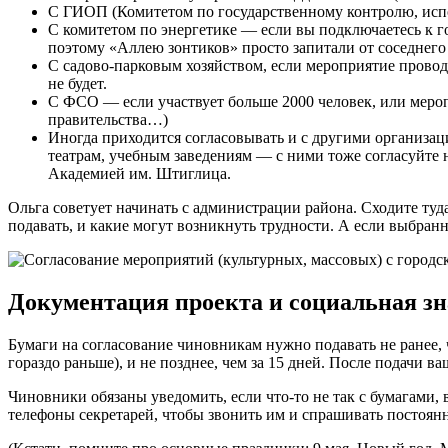
С ГИОП (Комитетом по государственному контролю, исп
С комитетом по энергетике
—
если вы подключаетесь к г
поэтому «Аллею зонтиков» просто запитали от соседнего
С садово-парковым хозяйством, если мероприятие проводи
не будет.
С ФСО
—
если участвует больше 2000 человек, или меро
правительства…)
Иногда приходится согласовывать и с другими организа
театрам, учебным заведениям
—
с ними тоже согласуйте 
Академией им. Штиглица.
Ольга советует начинать с администрации района. Сходите туда
подавать, и какие могут возникнуть трудности. А если выбран
Документация проекта и социальная з
Бумаги на согласование чиновникам нужно подавать не ранее, 
гораздо раньше), и не позднее, чем за 15 дней. После подачи в
Чиновники обязаны уведомить, если что-то не так с бумагами, 
телефоны секретарей, чтобы звонить им и спрашивать постоян