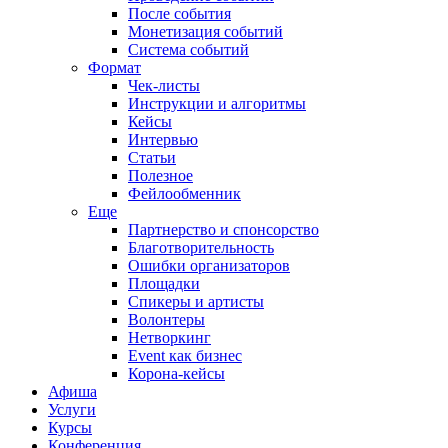
После события
Монетизация событий
Система событий
Формат
Чек-листы
Инструкции и алгоритмы
Кейсы
Интервью
Статьи
Полезное
Фейлообменник
Еще
Партнерство и спонсорство
Благотворительность
Ошибки организаторов
Площадки
Спикеры и артисты
Волонтеры
Нетворкинг
Event как бизнес
Корона-кейсы
Афиша
Услуги
Курсы
Конференция