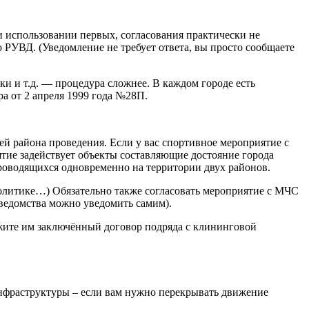
и использовании первых, согласования практически не
РУВД. (Уведомление не требует ответа, вы просто сообщаете
ки и т.д.
—
процедура сложнее. В каждом городе есть
а от 2 апреля 1999 года №28П.
ей района проведения. Если у вас спортивное мероприятие с
ятие задействует объекты составляющие достояние города
проводящихся одновременно на территории двух районов.
политике…) Обязательно также согласовать мероприятие с МЧС
 ведомства можно уведомить самим).
ажите им заключённый договор подряда с клининговой
нфраструктуры – если вам нужно перекрывать движение