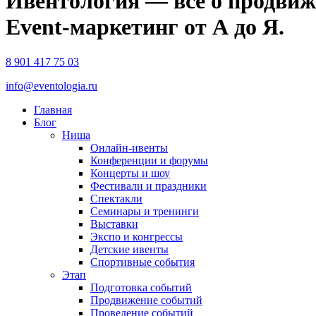
Ивентология — все о продвиж
Event-маркетинг от А до Я.
8 901 417 75 03
info@eventologia.ru
Главная
Блог
Ниша
Онлайн-ивенты
Конференции и форумы
Концерты и шоу
Фестивали и праздники
Спектакли
Семинары и тренинги
Выставки
Экспо и конгрессы
Детские ивенты
Спортивные события
Этап
Подготовка событий
Продвижение событий
Проведение событий