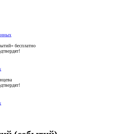
анных
бытий» бесплатно
одтвердят!
х
янцева
одтвердят!
х