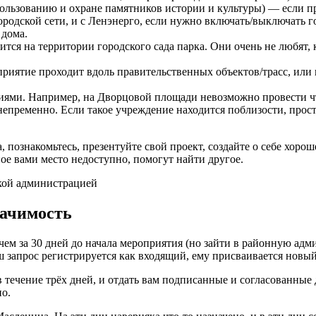
ользованию и охране памятников истории и культуры)
—
если п
ородской сети, и с Ленэнерго, если нужно включать/выключать г
 дома.
тся на территории городского сада парка. Они очень не любят, 
приятие проходит вдоль правительственных объектов/трасс, или 
циями. Например, на Дворцовой площади невозможно провести ч
непременно. Если такое учреждение находится поблизости, прост
, познакомьтесь, презентуйте свой проект, создайте о себе хорош
ное вами место недоступно, помогут найти другое.
начимость
чем за 30 дней до начала мероприятия (но зайти в районную ад
аш запрос регистрируется как входящий, ему присваивается новый
в течение трёх дней, и отдать вам подписанные и согласованные 
но.