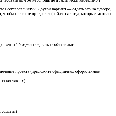
согласовать другое мероприятие практически нереально.)
аться согласованиями. Другой вариант
—
отдать это на аутсорс,
 чтобы никто не придрался (найдутся люди, которые захотят).
). Точный бюджет подавать необязательно.
еспечение проекта (приложите официально оформленные
ых контактах).
а соцсети)