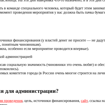
асленица. На эти дни наверняка что-то назначено, и в эти дни 
ть в команде специального человека, который будет этим заним
момент проведения мероприятия у вас должна быть пачка бумаги,
точники финансирования (у властей денег не просите
—
не дадут
, понятным чиновникам).
ажна, особенно если мероприятие проводится впервые).
исав социальную значимость (чиновники это очень любят) и об
покоились).
мых комитетов города (в России очень многое строится на личн
ия для администрации?
мя проведения
, цель, источники финансирования,
сайт
, ссылка н
тями.