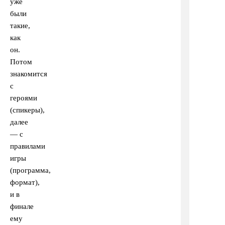
уже
были
такие,
как
он.
Потом
знакомится
с
героями
(спикеры),
далее
— с
правилами
игры
(программа,
формат),
и в
финале
ему