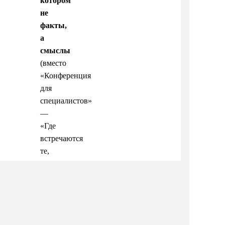
котором
не
факты,
а
смыслы
(вместо
«Конференция
для
специалистов»
—
«Где
встречаются
те,
кто
формирует
будущее
индустрии»)