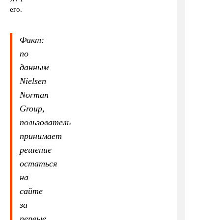
его.
Факт:
по
данным
Nielsen
Norman
Group,
пользователь
принимает
решение
остаться
на
сайте
за
первые