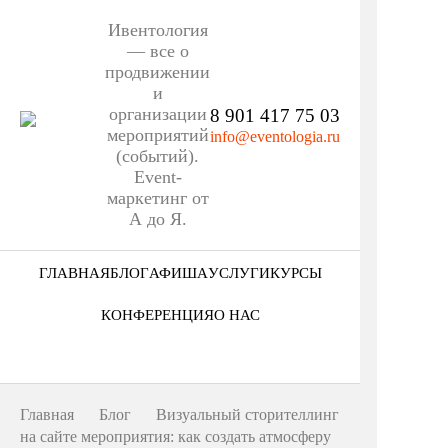
Ивентология
— все о
продвижении
и
организации
8 901 417 75 03
мероприятий
info@eventologia.ru
(событий).
Event-
маркетинг от
А до Я.
ГЛАВНАЯ
БЛОГ
АФИША
УСЛУГИ
КУРСЫ
Ниша
КОНФЕРЕНЦИЯ
О НАС
Этап
Кто мы
Формат
Портфолио
Главная
Блог
Визуальный сторителлинг
Еще
на сайте мероприятия: как создать атмосферу