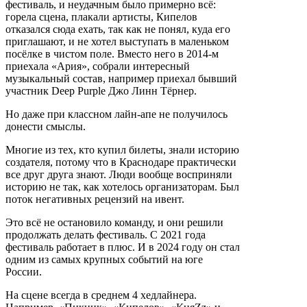
фестиваль, и неудачным было примерно всё:
горела сцена, плакали артисты, Кипелов
отказался сюда ехать, так как не понял, куда его
приглашают, и не хотел выступать в маленьком
посёлке в чистом поле. Вместо него в 2014-м
приехала «Ария», собрали интересный
музыкальный состав, например приехал бывший
участник
Deep Purple
Джо Линн Тёрнер.
Но даже при классном лайн-апе не получилось
донести смыслы.
Многие из тех, кто купил билеты, знали историю
создателя, потому что в Краснодаре практически
все друг друга знают. Люди вообще восприняли
историю не так, как хотелось организаторам. Был
поток негативных рецензий на ивент.
Это всё не остановило команду, и они решили
продолжать делать фестиваль. С 2021 года
фестиваль работает в плюс. И в 2024 году он стал
одним из самых крупных событий на юге
России.
На сцене всегда в среднем 4 хедлайнера.