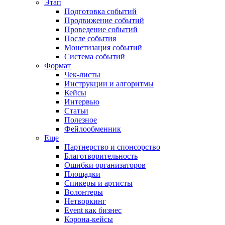
Этап
Подготовка событий
Продвижение событий
Проведение событий
После события
Монетизация событий
Система событий
Формат
Чек-листы
Инструкции и алгоритмы
Кейсы
Интервью
Статьи
Полезное
Фейлообменник
Еще
Партнерство и спонсорство
Благотворительность
Ошибки организаторов
Площадки
Спикеры и артисты
Волонтеры
Нетворкинг
Event как бизнес
Корона-кейсы