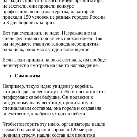
наградить просто так кого-нибудь организаторы
не захотели, они провели конкурс
профессионального мастерства, на который
приехали 150 человек из разных городов России
и 3 дня боролись за приз.
Вот так смешивать не надо. Награждение на
сцене фестиваля стало очень плохой идеей. Так
вы нарушаете главную заповедь мероприятия:
одна цель, одна мысль, одно воплощение.
Если люди пришли на рок-фестиваль, им вообще
неинтересно смотреть на чьё-то награждение.
Символизм
Например, такую идею увидели у корейца,
который сделал лестницу в небо и посвятил этот
перформанс своей бабушке. Он подвесил к
воздушному шару лестницу, пропитанную
специальным составом, она горела и создавала
впечатление, как будто уходит в небеса.
Чтобы повторить эту идею, организаторы нашли
самый большой кран в городе в 120 метров,
подняли стрелу, нашли состав для пропитки