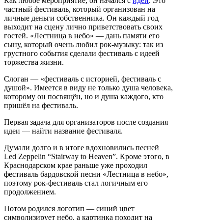
Как любое мероприятие, он начался с
идеи
. Это
частный фестиваль, который организован на
личные деньги собственника. Он каждый год
выходит на сцену лично приветствовать своих
гостей. «Лестница в небо» — дань памяти его
сыну, который очень любил рок-музыку: так из
грустного события сделали фестиваль с идеей
торжества жизни.
Слоган — «фестиваль с историей, фестиваль с
душой». Имеется в виду не только душа человека,
которому он посвящён, но и душа каждого, кто
пришёл на фестиваль.
Первая задача для организаторов после создания
идеи — найти название фестиваля.
Думали долго и в итоге вдохновились песней
Led Zeppelin “Stairway to Heaven”. Кроме этого, в
Краснодарском крае раньше уже проходил
фестиваль бардовской песни «Лестница в небо»,
поэтому рок-фестиваль стал логичным его
продолжением.
Потом родился логотип — синий цвет
символизирует небо, а картинка походит на