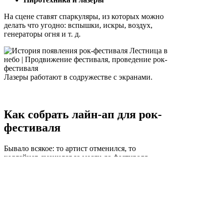
На сцене ставят спаркуляры, из которых можно
делать что угодно: вспышки, искры, воздух,
генераторы огня и т. д.
Лазеры работают в содружестве с экранами.
Как собрать лайн-ап для рок-
фестиваля
Бывало всякое: то артист отменился, то
хедлайнер сменился за месяц до фестиваля.
Организаторы не могли на это повлиять. Но
фестиваль от этого страдает, ведь люди идут на
артиста и они уж точно не готовы его обвинить в
том, что он не приедет.