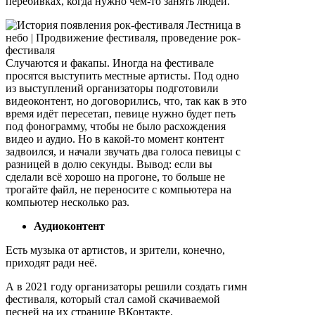
перебивках, когда нужно чем-то занять людей.
Случаются и факапы. Иногда на фестивале
просятся выступить местные артисты. Под одно
из выступлений организаторы подготовили
видеоконтент, но договорились, что, так как в это
время идёт пересетап, певице нужно будет петь
под фонограмму, чтобы не было расхождения
видео и аудио. Но в какой-то момент контент
задвоился, и начали звучать два голоса певицы с
разницей в долю секунды. Вывод: если вы
сделали всё хорошо на прогоне, то больше не
трогайте файл, не переносите с компьютера на
компьютер несколько раз.
Аудиоконтент
Есть музыка от артистов, и зрители, конечно,
приходят ради неё.
А в 2021 году организаторы решили создать гимн
фестиваля, который стал самой скачиваемой
песней на их странице ВКонтакте.