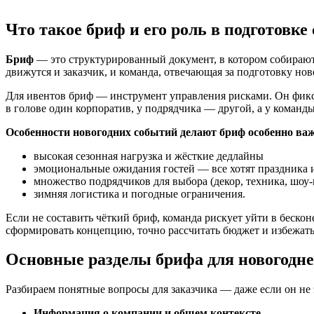
Что такое бриф и его роль в подготовке
Бриф
— это структурированный документ, в котором собираются
движутся и заказчик, и команда, отвечающая за подготовку но
Для ивентов бриф — инструмент управления рисками. Он фиксир
в голове один корпоратив, у подрядчика — другой, а у команд
Особенности новогодних событий делают бриф особенно в
высокая сезонная нагрузка и жёсткие дедлайны
эмоциональные ожидания гостей — все хотят праздника 
множество подрядчиков для выбора (декор, техника, шоу
зимняя логистика и погодные ограничения.
Если не составить чёткий бриф, команда рискует уйти в беско
сформировать концепцию, точно рассчитать бюджет и избежать
Основные разделы брифа для новогодн
Разбираем понятные вопросы для заказчика — даже если он не 
Информация о компании и общем контексте