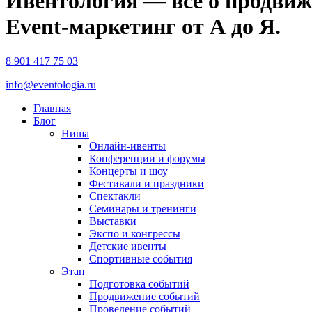
Ивентология — все о продвиж
Event-маркетинг от А до Я.
8 901 417 75 03
info@eventologia.ru
Главная
Блог
Ниша
Онлайн-ивенты
Конференции и форумы
Концерты и шоу
Фестивали и праздники
Спектакли
Семинары и тренинги
Выставки
Экспо и конгрессы
Детские ивенты
Спортивные события
Этап
Подготовка событий
Продвижение событий
Проведение событий