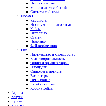
После события
Монетизация событий
Система событий
Формат
Чек-листы
Инструкции и алгоритмы
Кейсы
Интервью
Статьи
Полезное
Фейлообменник
Еще
Партнерство и спонсорство
Благотворительность
Ошибки организаторов
Площадки
Спикеры и артисты
Волонтеры
Нетворкинг
Event как бизнес
Корона-кейсы
Афиша
Услуги
Курсы
Конференция