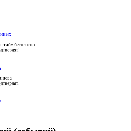
анных
бытий» бесплатно
одтвердят!
х
янцева
одтвердят!
х