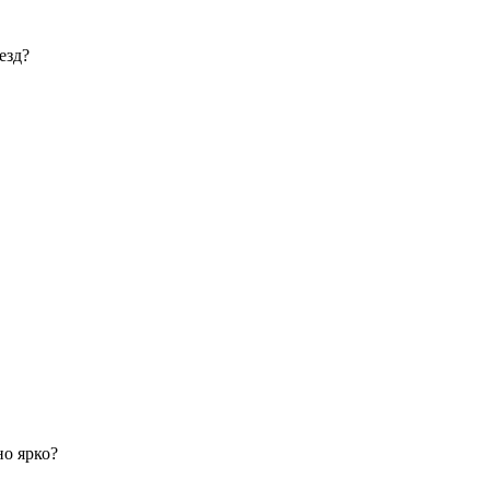
езд?
но ярко?