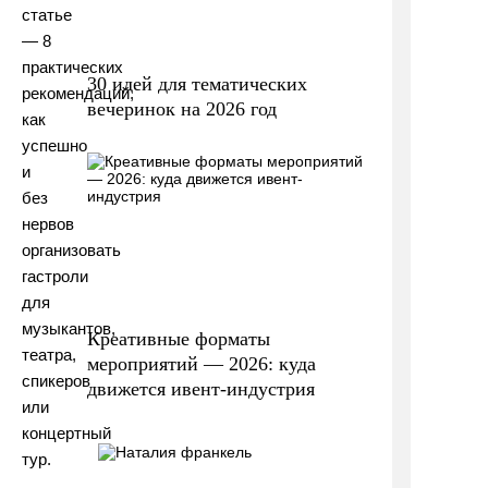
статье
— 8
практических
30 идей для тематических
рекомендаций,
вечеринок на 2026 год
как
успешно
и
без
нервов
организовать
гастроли
для
музыкантов,
Креативные форматы
театра,
мероприятий — 2026: куда
спикеров
движется ивент-индустрия
или
концертный
тур.