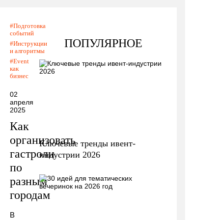
Подготовка
событий
ПОПУЛЯРНОЕ
Инструкции
и алгоритмы
Event
как
бизнес
02
апреля
2025
Как
организовать
Ключевые тренды ивент-
гастроли
индустрии 2026
по
разным
городам
В