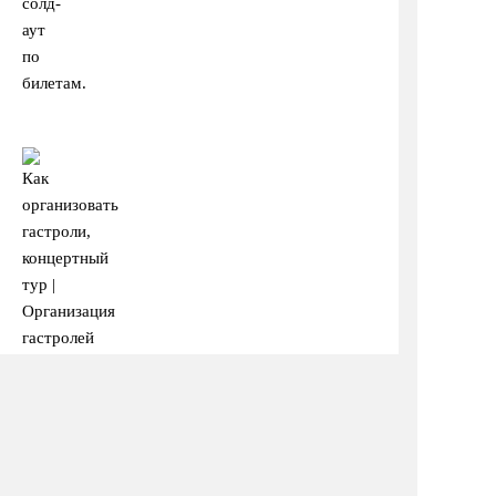
солд-
аут
по
билетам.
Фото: