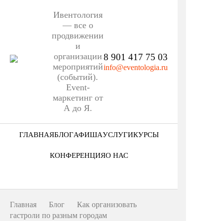
Ивентология
— все о
продвижении
и
организации
8 901 417 75 03
мероприятий
info@eventologia.ru
(событий).
Event-
маркетинг от
А до Я.
ГЛАВНАЯ
БЛОГ
АФИША
УСЛУГИ
КУРСЫ
Ниша
КОНФЕРЕНЦИЯ
О НАС
Этап
Кто мы
Формат
Портфолио
Главная
Блог
Как организовать
Еще
гастроли по разным городам