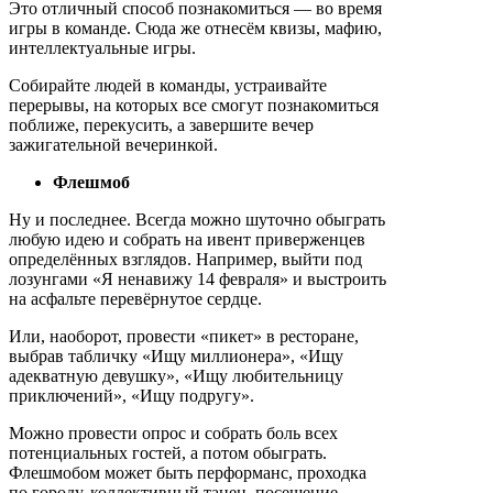
Это отличный способ познакомиться — во время
игры в команде. Сюда же отнесём квизы, мафию,
интеллектуальные игры.
Собирайте людей в команды, устраивайте
перерывы, на которых все смогут познакомиться
поближе, перекусить, а завершите вечер
зажигательной вечеринкой.
Флешмоб
Ну и последнее. Всегда можно шуточно обыграть
любую идею и собрать на ивент приверженцев
определённых взглядов. Например, выйти под
лозунгами «Я ненавижу 14 февраля» и выстроить
на асфальте перевёрнутое сердце.
Или, наоборот, провести «пикет» в ресторане,
выбрав табличку «Ищу миллионера», «Ищу
адекватную девушку», «Ищу любительницу
приключений», «Ищу подругу».
Можно провести опрос и собрать боль всех
потенциальных гостей, а потом обыграть.
Флешмобом может быть перформанс, проходка
по городу, коллективный танец, посещение