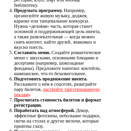
библиотеку.
Продумать программу.
Например,
организуйте живую музыку, диджея,
караоке или танцевальные конкурсы.
Нужна «деловая» часть, которая станет
основной и поддерживающей цель ивента,
а также развлекательная — когда можно
снять контент, найти друзей, знакомых и
вкусно поесть.
Составить меню.
Создайте романтическое
меню с закусками, основными блюдами и
десертами (например, шоколадные
фонданы). Предложите напитки: коктейли,
шампанское, что-то безалкогольное.
Подготовить продвижение ивента.
Расскажите о нём в соцсетях, разыграйте
пару билетов,
настройте таргетированную
рекламу
.
Просчитать стоимость билетов и формат
регистрации.
Поработать над атмосферой.
Декор,
эффектные фотозоны, небольшие подарки,
свечи на столах и другие мелочи, которые
приятны глазу.