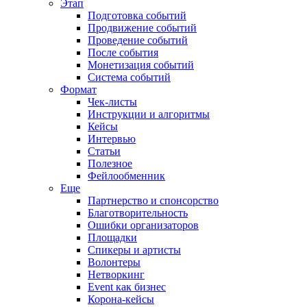
Этап
Подготовка событий
Продвижение событий
Проведение событий
После события
Монетизация событий
Система событий
Формат
Чек-листы
Инструкции и алгоритмы
Кейсы
Интервью
Статьи
Полезное
Фейлообменник
Еще
Партнерство и спонсорство
Благотворительность
Ошибки организаторов
Площадки
Спикеры и артисты
Волонтеры
Нетворкинг
Event как бизнес
Корона-кейсы