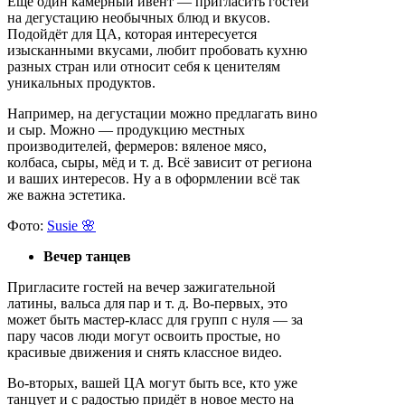
Ещё один камерный ивент — пригласить гостей
на дегустацию необычных блюд и вкусов.
Подойдёт для ЦА, которая интересуется
изысканными вкусами, любит пробовать кухню
разных стран или относит себя к ценителям
уникальных продуктов.
Например, на дегустации можно предлагать вино
и сыр. Можно — продукцию местных
производителей, фермеров: вяленое мясо,
колбаса, сыры, мёд и т. д. Всё зависит от региона
и ваших интересов. Ну а в оформлении всё так
же важна эстетика.
Фото:
Susie 🌸
Вечер танцев
Пригласите гостей на вечер зажигательной
латины, вальса для пар и т. д. Во-первых, это
может быть мастер-класс для групп с нуля — за
пару часов люди могут освоить простые, но
красивые движения и снять классное видео.
Во-вторых, вашей ЦА могут быть все, кто уже
танцует и с радостью придёт в новое место на