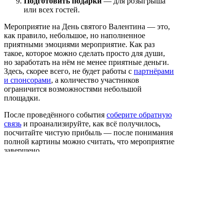
Подготовить подарки
— для розыгрыша
или всех гостей.
Мероприятие на День святого Валентина — это,
как правило, небольшое, но наполненное
приятными эмоциями мероприятие. Как раз
такое, которое можно сделать просто для души,
но заработать на нём не менее приятные деньги.
Здесь, скорее всего, не будет работы с
партнёрами
и спонсорами
, а количество участников
ограничится возможностями небольшой
площадки.
После проведённого события
соберите обратную
связь
и проанализируйте, как всё получилось,
посчитайте чистую прибыль — после понимания
полной картины можно считать, что мероприятие
завершено.
Теги:
идеи для праздника
,
идеи для мероприятия
,
активности на мероприятии
,
организация
праздника
,
День святого Валентина
,
14 февраля
,
День влюблённых
,
мероприятие на День
влюблённых
,
вечеринка 14 февраля
,
идеи на 14
февраля
,
организация вечеринки
Понравился материал? Поделитесь им с друзьями