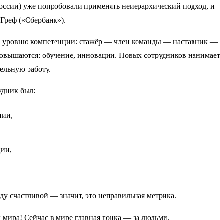
России) уже попробовали применять неиерархический подход, и
Греф («Сбербанк»).
по уровню компетенции: стажёр — член команды — наставник —
повышаются: обучение, инновации. Новых сотрудников нанимает
тельную работу.
удник был:
нии,
ции,
нду счастливой — значит, это неправильная метрика.
 мира! Сейчас в мире главная гонка — за людьми.