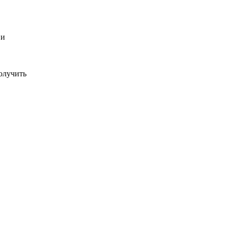
 и
олучить