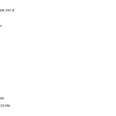
ем это в
и
ли
осугом.