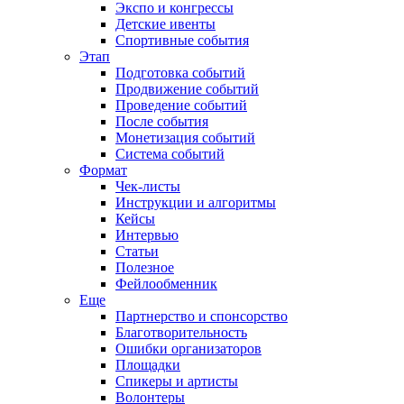
Экспо и конгрессы
Детские ивенты
Спортивные события
Этап
Подготовка событий
Продвижение событий
Проведение событий
После события
Монетизация событий
Система событий
Формат
Чек-листы
Инструкции и алгоритмы
Кейсы
Интервью
Статьи
Полезное
Фейлообменник
Еще
Партнерство и спонсорство
Благотворительность
Ошибки организаторов
Площадки
Спикеры и артисты
Волонтеры