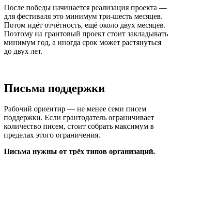
После победы начинается реализация проекта —
для фестиваля это минимум три-шесть месяцев.
Потом идёт отчётность, ещё около двух месяцев.
Поэтому на грантовый проект стоит закладывать
минимум год, а иногда срок может растянуться
до двух лет.
Письма поддержки
Рабочий ориентир — не менее семи писем
поддержки. Если грантодатель ограничивает
количество писем, стоит собрать максимум в
пределах этого ограничения.
Письма нужны от трёх типов организаций.
Первый — профильный орган власти в
регионе реализации проекта. Для
творческого проекта это может быть
департамент культуры, для спортивного —
департамент спорта, для молодёжного —
структура, которая отвечает за молодёжную