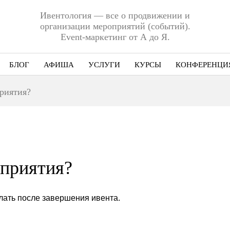
Ивентология — все о продвижении и
организации мероприятий (событий).
Event-маркетинг от А до Я.
БЛОГ
АФИША
УСЛУГИ
КУРСЫ
КОНФЕРЕНЦИ
Ниша
приятия?
Этап
Формат
Еще
оприятия?
елать после завершения ивента.