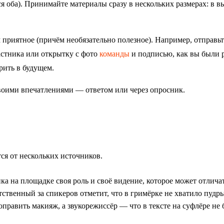
я оба). Принимайте материалы сразу в нескольких размерах: в в
 приятное (причём необязательно полезное). Например, отправьт
астника или открытку с фото
команды
и подписью, как вы были 
рить в будущем.
воими впечатлениями — ответом или через опросник.
тся от нескольких источников.
а на площадке своя роль и своё видение, которое может отличат
тственный за спикеров отметит, что в гримёрке не хватило пудр
оправить макияж, а звукорежиссёр — что в тексте на суфлёре не