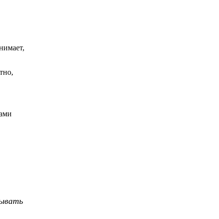
нимает,
тно,
сами
тывать