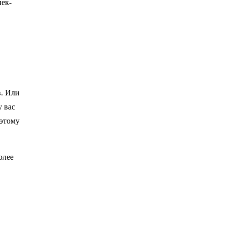
чек-
в. Или
у вас
оэтому
олее