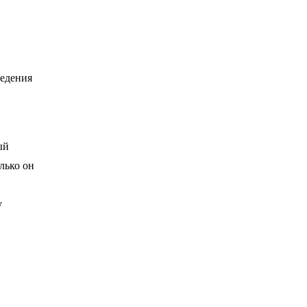
ведения
ый
лько он
у