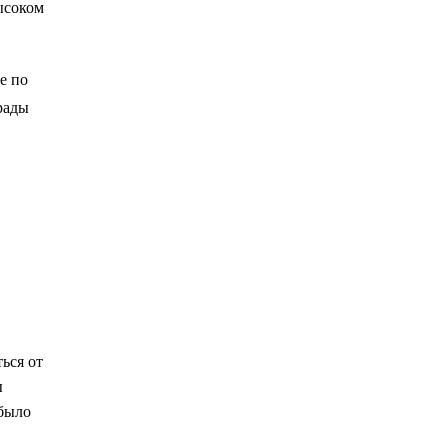
ысоком
е по
рады
ься от
ы
 было