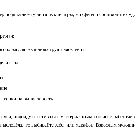
р подвижные туристические игры, эстафеты и состязания на «д
приятия
огоборья для различных групп населения.
елить на:
ол
ание
, гонки на выносливость.
емей, подойдут фестивали с мастер-классами по йоге, забегами 
ует молодёжь, то выбирайте забег или марафон. Взрослым мужчин