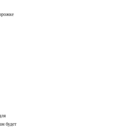
орожке
для
ам будет