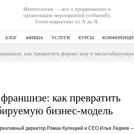
Ивентология — все о продвижении и
организации мероприятий (событий).
Event-маркетинг от А до Я.
БЛОГ
АФИША
УСЛУГИ
КУРСЫ
КОНФЕРЕНЦИ
Ниша
франшизе: как превратить формат шоу в масштабируемую
Этап
Формат
Еще
 франшизе: как превратить
бируемую бизнес-модель
креативный директор Роман Купецкий и CEO Илья Ледяев 