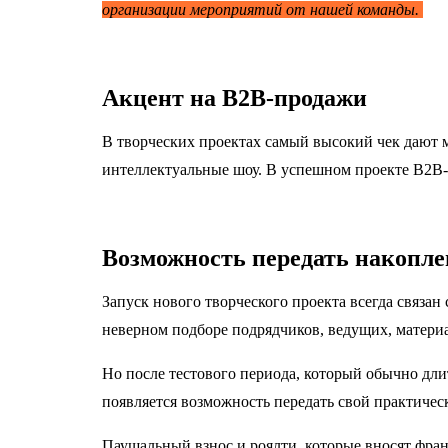
организации мероприятий от нашей команды.
Акцент на B2B-продажи
В творческих проектах самый высокий чек дают 
интеллектуальные шоу.
В успешном проекте B2B-
Возможность передать накопл
Запуск нового творческого проекта всегда связан
неверном подборе подрядчиков, ведущих, материа
Но после тестового периода, который обычно дли
появляется возможность передать свой практичес
Паушальный взнос и роялти, которые вносят фран