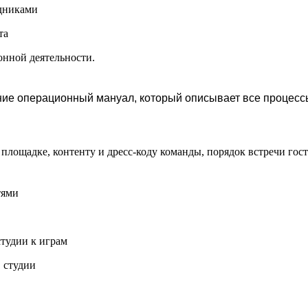
удниками
та
онной деятельности.
ние операционный мануал, который описывает все процесс
 площадке, контенту и дресс-коду команды, порядок встречи гост
тями
студии к играм
 студии