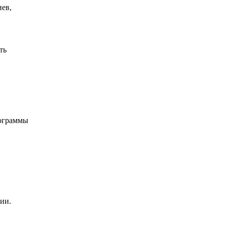
иев,
ть
рограммы
ии.