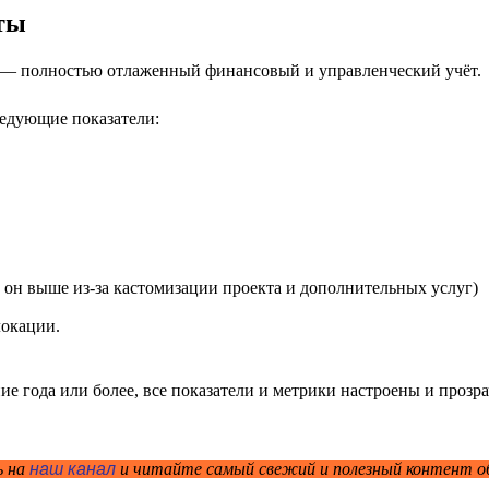
ты
 — полностью отлаженный финансовый и управленческий учёт.
ледующие показатели:
е он выше из-за кастомизации проекта и дополнительных услуг)
локации.
ие года или более, все показатели и метрики настроены и прозр
ь на
наш канал
и читайте самый свежий и полезный контент о