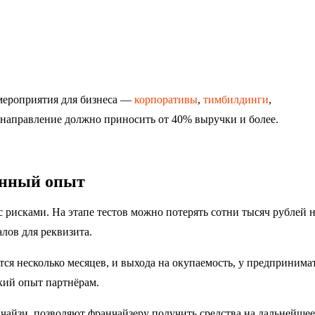
мероприятия для бизнеса —
корпоративы
,
тимбилдинги
,
направление должно приносить от 40% выручки и более.
енный опыт
 с рисками. На этапе тестов можно потерять сотни тысяч рублей 
лов для реквизита.
тся несколько месяцев, и выхода на окупаемость, у предпринима
кий опыт партнёрам.
чайзи, позволяют франчайзеру получить средства на дальнейшее