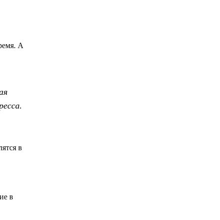
ремя. А
ая
ресса.
лятся в
ие в