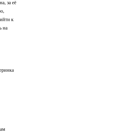
а, за её
ю,
рийти к
ь на
еринка
вам