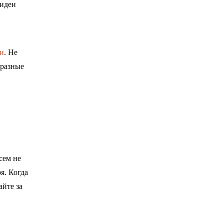
 идеи
ти
. Не
 разные
сем не
я. Когда
йте за