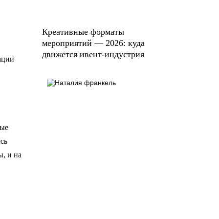
Креативные форматы
мероприятий — 2026: куда
движется ивент-индустрия
ации
вые
есь
ы, и на