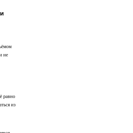
бъёмом
и не
сё равно
ться из
ется