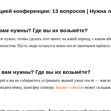
 вам нужны? Где вы их возьмёте?
ек нужно, чтобы сделать этот ивент, на какой период, с каким о
реалистом. Пусть люди останутся живы после окончания проекта 
ы вам нужны? Где вы их возьмёте?
кций и вы не собираетесь устраивать званый ужин после — вам в
 видеосъёмку, трансфер спикеру.
Бюджет события
может складыва
адо кроить и экономить. Если от вашего события остан