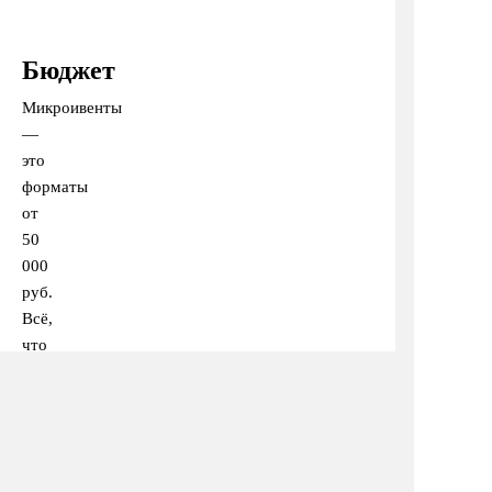
Бюджет
Микроивенты
—
это
форматы
от
50
000
руб.
Всё,
что
меньше,
всё,
что
можно
сверстать