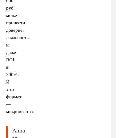
000
руб.
может
принести
доверие,
лояльность
и
даже
ROI
в
300%.
И
этот
формат
—
микроивенты.
Анна