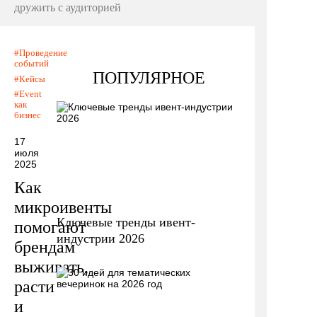
дружить с аудиторией
Проведение
событий
ПОПУЛЯРНОЕ
Кейсы
Event
как
бизнес
17
июля
2025
Как
микроивенты
Ключевые тренды ивент-
помогают
индустрии 2026
брендам
выживать,
расти
и