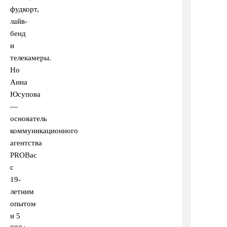
фудкорт,
лайв-
бенд
и
телекамеры.
Но
Анна
Юсупова
—
основатель
коммуникационного
агентства
PROВас
с
19-
летним
опытом
и 5