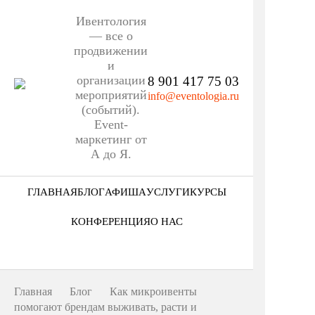
Ивентология
— все о
продвижении
и
организации
8 901 417 75 03
мероприятий
info@eventologia.ru
(событий).
Event-
маркетинг от
А до Я.
ГЛАВНАЯ
БЛОГ
АФИША
УСЛУГИ
КУРСЫ
Ниша
КОНФЕРЕНЦИЯ
О НАС
Этап
Кто мы
Формат
Портфолио
Главная
Блог
Как микроивенты
Еще
помогают брендам выживать, расти и