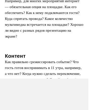
Например, для многих мероприятий интернет
— обязательная опция на площадке. Как его
обеспечить? Как к нему подключаются гости?
Куда спрятать провода? Какое количество
мультимедиа встречается на площадке? Хорошо
ли видно с разных рядов презентацию на
экране?
Контент
Как правильно срежиссировать событие? Что
гость готов воспринимать в 11 утра, например,
а что нет? Когда нужно сделать переключение,
внести
игровую механику
? Думайте обо всём с
точки зрения линии поведения вашего гостя.
Что учесть.
Режиссура события
от А до Я.